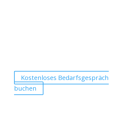
„Mit Menschen zu arbeiten ist ein
Privileg.
Und ihnen zu helfen, wieder Freude,
Sinn und Kraft in ihrer Arbeit zu finden
– das ist für mich der schönste Job der
Welt.“
Thomas Sutter
Kostenloses Bedarfsgespräch
buchen