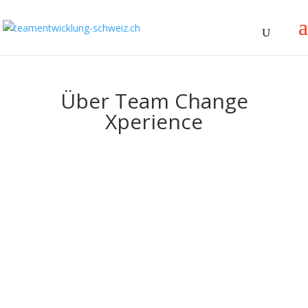
Über Team Change
Xperience
Unser Expertenteam
Stellen Sie sich vor, es gäbe
einen Partner, der
Sie
nicht
nur begleitet – sondern Sie